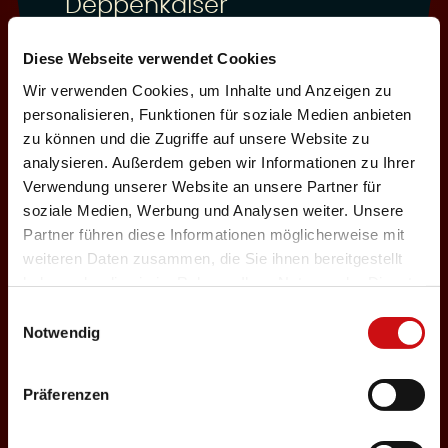
Deppenkaiser
Auswählen
Diese Webseite verwendet Cookies
Wir verwenden Cookies, um Inhalte und Anzeigen zu
personalisieren, Funktionen für soziale Medien anbieten
03.12.2026
zu können und die Zugriffe auf unsere Website zu
analysieren. Außerdem geben wir Informationen zu Ihrer
Donnerstag, 19:30 Uhr
Einlass: 18:00
Verwendung unserer Website an unsere Partner für
soziale Medien, Werbung und Analysen weiter. Unsere
ABENDPROGRAMM
Partner führen diese Informationen möglicherweise mit
Deppenkaiser
weiteren Daten zusammen, die Sie ihnen bereitgestellt
haben oder die sie im Rahmen Ihrer Nutzung der Dienste
Auswählen
gesammelt haben.
Einwilligungsauswahl
Notwendig
05.12.2026
Präferenzen
Samstag, 18:00 Uhr
Einlass: 16:30