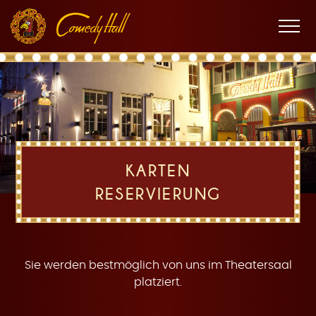
Zur
Zum
Zur
K
Hauptnavigation
Inhalt
Fußnavigation
Men
öffne
a
KARTEN
RESERVIERUNG
r
Sie werden bestmöglich von uns im Theatersaal
platziert.