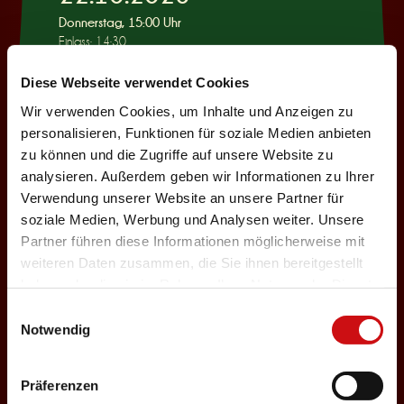
Donnerstag, 15:00 Uhr
Einlass: 14:30
KINDERPROGRAMM
Diese Webseite verwendet Cookies
Wie war das mit
Wir verwenden Cookies, um Inhalte und Anzeigen zu
Pinocchio?
personalisieren, Funktionen für soziale Medien anbieten
zu können und die Zugriffe auf unsere Website zu
Auswählen
analysieren. Außerdem geben wir Informationen zu Ihrer
Verwendung unserer Website an unsere Partner für
soziale Medien, Werbung und Analysen weiter. Unsere
22.10.2026
Partner führen diese Informationen möglicherweise mit
weiteren Daten zusammen, die Sie ihnen bereitgestellt
Donnerstag, 19:30 Uhr
haben oder die sie im Rahmen Ihrer Nutzung der Dienste
Einlass: 18:00
gesammelt haben.
Einwilligungsauswahl
ABENDPROGRAMM
Notwendig
Ur-Rumbelstilzje
Auswählen
Präferenzen