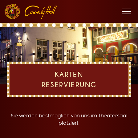
Zur
Zum
Zur
K
Hauptnavigation
Inhalt
Fußnavigation
Men
öffne
a
KARTEN
RESERVIERUNG
r
Sie werden bestmöglich von uns im Theatersaal
platziert.