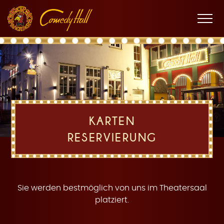
Zur
Zum
Zur
K
Hauptnavigation
Inhalt
Fußnavigation
Men
öffne
a
KARTEN
RESERVIERUNG
r
Sie werden bestmöglich von uns im Theatersaal
platziert.