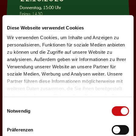
Donnerstag, 15:00 Uhr
Einlass: 14:30
KINDERPROGRAMM
Diese Webseite verwendet Cookies
Wie war das mit
Wir verwenden Cookies, um Inhalte und Anzeigen zu
Pinocchio?
personalisieren, Funktionen für soziale Medien anbieten
zu können und die Zugriffe auf unsere Website zu
Auswählen
analysieren. Außerdem geben wir Informationen zu Ihrer
Verwendung unserer Website an unsere Partner für
soziale Medien, Werbung und Analysen weiter. Unsere
22.10.2026
Partner führen diese Informationen möglicherweise mit
weiteren Daten zusammen, die Sie ihnen bereitgestellt
Donnerstag, 19:30 Uhr
haben oder die sie im Rahmen Ihrer Nutzung der Dienste
Einlass: 18:00
gesammelt haben.
Einwilligungsauswahl
ABENDPROGRAMM
Notwendig
Ur-Rumbelstilzje
Auswählen
Präferenzen