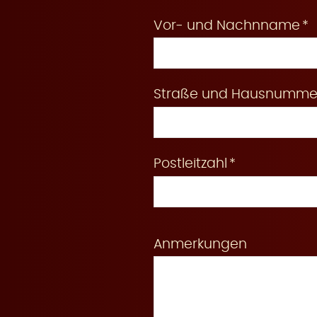
Vor- und Nachnname
e
Straße und Hausnumme
r
Postleitzahl
u
Anmerkungen