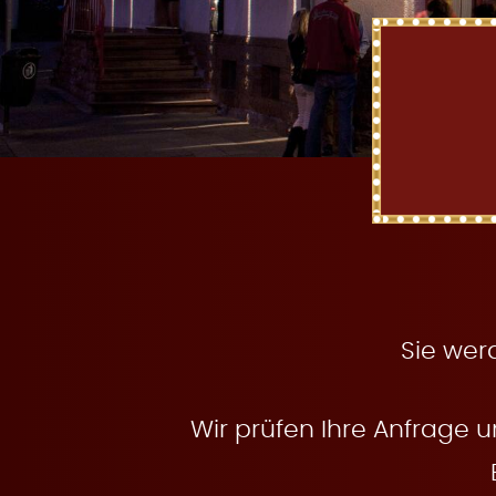
t
e
n
Sie wer
Wir prüfen Ihre Anfrage u