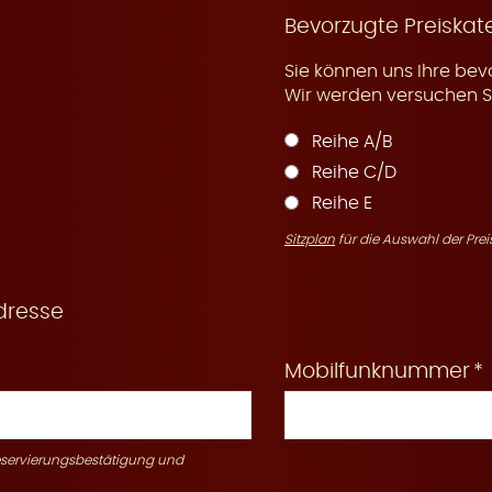
Bevorzugte Preiskat
Sie können uns Ihre bev
Wir werden versuchen Si
Reihe A/B
Reihe C/D
Reihe E
Sitzplan
für die Auswahl der Prei
dresse
Mobilfunknummer
Reservierungsbestätigung und