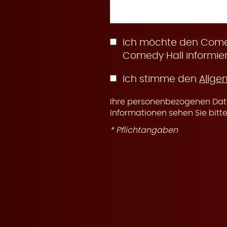
n
Ich möchte den Comed
Comedy Hall informier
Ich stimme den
Allge
g
Ihre personenbezogenen Date
Informationen sehen Sie bitt
* Pflichtangaben