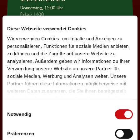
Donnerstag, 15:00 Uhr
Einlass: 14:30
KINDERPROGRAMM
Diese Webseite verwendet Cookies
Wie war das mit
Wir verwenden Cookies, um Inhalte und Anzeigen zu
Pinocchio?
personalisieren, Funktionen für soziale Medien anbieten
zu können und die Zugriffe auf unsere Website zu
Auswählen
analysieren. Außerdem geben wir Informationen zu Ihrer
Verwendung unserer Website an unsere Partner für
soziale Medien, Werbung und Analysen weiter. Unsere
22.10.2026
Partner führen diese Informationen möglicherweise mit
weiteren Daten zusammen, die Sie ihnen bereitgestellt
Donnerstag, 19:30 Uhr
haben oder die sie im Rahmen Ihrer Nutzung der Dienste
Einlass: 18:00
gesammelt haben.
Einwilligungsauswahl
ABENDPROGRAMM
Notwendig
Ur-Rumbelstilzje
Auswählen
Präferenzen