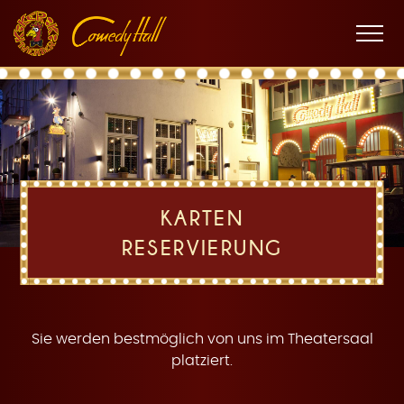
Zur
Zum
Zur
K
Hauptnavigation
Inhalt
Fußnavigation
Men
öffne
a
KARTEN
RESERVIERUNG
r
Sie werden bestmöglich von uns im Theatersaal
platziert.