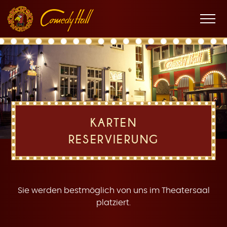
Zur
Zum
Zur
K
Hauptnavigation
Inhalt
Fußnavigation
Men
öffne
a
KARTEN
RESERVIERUNG
r
Sie werden bestmöglich von uns im Theatersaal
platziert.