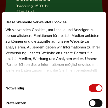
Donnerstag, 15:00 Uhr
Einlass: 14:30
KINDERPROGRAMM
Diese Webseite verwendet Cookies
Wie war das mit
Wir verwenden Cookies, um Inhalte und Anzeigen zu
Pinocchio?
personalisieren, Funktionen für soziale Medien anbieten
zu können und die Zugriffe auf unsere Website zu
Auswählen
analysieren. Außerdem geben wir Informationen zu Ihrer
Verwendung unserer Website an unsere Partner für
soziale Medien, Werbung und Analysen weiter. Unsere
22.10.2026
Partner führen diese Informationen möglicherweise mit
weiteren Daten zusammen, die Sie ihnen bereitgestellt
Donnerstag, 19:30 Uhr
haben oder die sie im Rahmen Ihrer Nutzung der Dienste
Einlass: 18:00
gesammelt haben.
Einwilligungsauswahl
ABENDPROGRAMM
Notwendig
Ur-Rumbelstilzje
Auswählen
Präferenzen