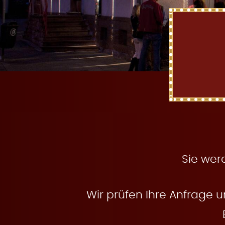
t
e
n
Sie wer
Wir prüfen Ihre Anfrage u