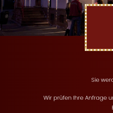
t
e
n
Sie wer
Wir prüfen Ihre Anfrage u