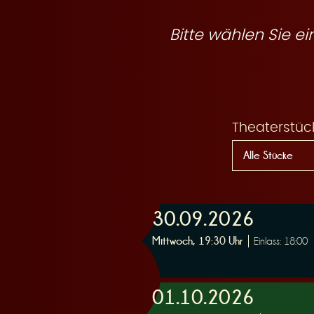
R
Bitte wählen Sie 
e
Theaterstüc
s
30.09.2026
Mittwoch, 19:30 Uhr
Einlass: 18:00
e
01.10.2026