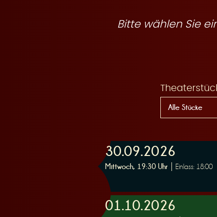
R
Bitte wählen Sie 
e
Theaterstüc
s
30.09.2026
Mittwoch, 19:30 Uhr
Einlass: 18:00
e
01.10.2026