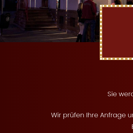
t
e
n
Sie wer
Wir prüfen Ihre Anfrage u