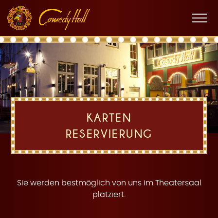
Zur
Zum
Zur
K
Hauptnavigation
Inhalt
Fußnavigation
Men
öffne
a
KARTEN
RESERVIERUNG
r
Sie werden bestmöglich von uns im Theatersaal
platziert.