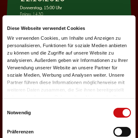
Donnerstag, 15:00 Uhr
Einlass: 14:30
KINDERPROGRAMM
Diese Webseite verwendet Cookies
Wie war das mit
Wir verwenden Cookies, um Inhalte und Anzeigen zu
Pinocchio?
personalisieren, Funktionen für soziale Medien anbieten
zu können und die Zugriffe auf unsere Website zu
Auswählen
analysieren. Außerdem geben wir Informationen zu Ihrer
Verwendung unserer Website an unsere Partner für
soziale Medien, Werbung und Analysen weiter. Unsere
22.10.2026
Partner führen diese Informationen möglicherweise mit
weiteren Daten zusammen, die Sie ihnen bereitgestellt
Donnerstag, 19:30 Uhr
haben oder die sie im Rahmen Ihrer Nutzung der Dienste
Einlass: 18:00
gesammelt haben.
Einwilligungsauswahl
ABENDPROGRAMM
Notwendig
Ur-Rumbelstilzje
Auswählen
Präferenzen