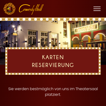
Zur
Zum
Zur
K
Hauptnavigation
Inhalt
Fußnavigation
Men
öffne
a
KARTEN
RESERVIERUNG
r
Sie werden bestmöglich von uns im Theatersaal
platziert.