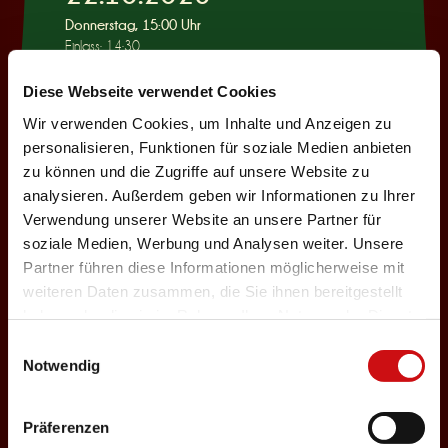
Donnerstag, 15:00 Uhr
Einlass: 14:30
KINDERPROGRAMM
Diese Webseite verwendet Cookies
Wie war das mit
Wir verwenden Cookies, um Inhalte und Anzeigen zu
Pinocchio?
personalisieren, Funktionen für soziale Medien anbieten
zu können und die Zugriffe auf unsere Website zu
Auswählen
analysieren. Außerdem geben wir Informationen zu Ihrer
Verwendung unserer Website an unsere Partner für
soziale Medien, Werbung und Analysen weiter. Unsere
22.10.2026
Partner führen diese Informationen möglicherweise mit
weiteren Daten zusammen, die Sie ihnen bereitgestellt
Donnerstag, 19:30 Uhr
haben oder die sie im Rahmen Ihrer Nutzung der Dienste
Einlass: 18:00
gesammelt haben.
Einwilligungsauswahl
ABENDPROGRAMM
Notwendig
Ur-Rumbelstilzje
Auswählen
Präferenzen