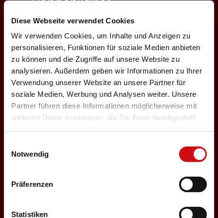
Deppenkaiser
Diese Webseite verwendet Cookies
Auswählen
Wir verwenden Cookies, um Inhalte und Anzeigen zu
personalisieren, Funktionen für soziale Medien anbieten
zu können und die Zugriffe auf unsere Website zu
06.12.2026
analysieren. Außerdem geben wir Informationen zu Ihrer
Sonntag, 18:00 Uhr
Verwendung unserer Website an unsere Partner für
Einlass: 16:30
soziale Medien, Werbung und Analysen weiter. Unsere
ABENDPROGRAMM
Partner führen diese Informationen möglicherweise mit
Deppenkaiser
weiteren Daten zusammen, die Sie ihnen bereitgestellt
haben oder die sie im Rahmen Ihrer Nutzung der Dienste
Auswählen
gesammelt haben.
Einwilligungsauswahl
Notwendig
22.12.2026
Präferenzen
Dienstag, 19:30 Uhr
Einlass: 18:00
Statistiken