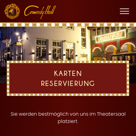
Zur
Zum
Zur
K
Hauptnavigation
Inhalt
Fußnavigation
Men
öffne
a
KARTEN
RESERVIERUNG
r
Sie werden bestmöglich von uns im Theatersaal
platziert.