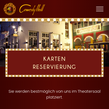
Zur
Zum
Zur
K
Hauptnavigation
Inhalt
Fußnavigation
Men
öffne
a
KARTEN
RESERVIERUNG
r
Sie werden bestmöglich von uns im Theatersaal
platziert.