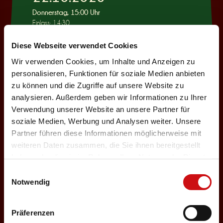
Donnerstag, 15:00 Uhr
Einlass: 14:30
KINDERPROGRAMM
Diese Webseite verwendet Cookies
Wie war das mit
Wir verwenden Cookies, um Inhalte und Anzeigen zu
Pinocchio?
personalisieren, Funktionen für soziale Medien anbieten
zu können und die Zugriffe auf unsere Website zu
Auswählen
analysieren. Außerdem geben wir Informationen zu Ihrer
Verwendung unserer Website an unsere Partner für
soziale Medien, Werbung und Analysen weiter. Unsere
22.10.2026
Partner führen diese Informationen möglicherweise mit
weiteren Daten zusammen, die Sie ihnen bereitgestellt
Donnerstag, 19:30 Uhr
haben oder die sie im Rahmen Ihrer Nutzung der Dienste
Einlass: 18:00
gesammelt haben.
Einwilligungsauswahl
ABENDPROGRAMM
Notwendig
Ur-Rumbelstilzje
Auswählen
Präferenzen