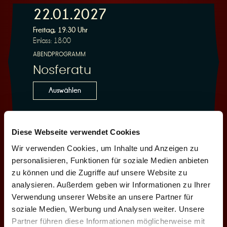
22.01.2027
e
Freitag, 19:30 Uhr
Einlass: 18:00
ABENDPROGRAMM
Nosferatu
Auswählen
r
23.01.2027
Diese Webseite verwendet Cookies
Wir verwenden Cookies, um Inhalte und Anzeigen zu
Samstag, 18:00 Uhr
personalisieren, Funktionen für soziale Medien anbieten
Einlass: 16:30
u
zu können und die Zugriffe auf unsere Website zu
ABENDPROGRAMM
analysieren. Außerdem geben wir Informationen zu Ihrer
Nosferatu
Verwendung unserer Website an unsere Partner für
soziale Medien, Werbung und Analysen weiter. Unsere
Auswählen
Partner führen diese Informationen möglicherweise mit