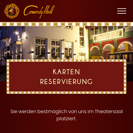
Zur
Zum
Zur
K
Hauptnavigation
Inhalt
Fußnavigation
Men
öffne
a
KARTEN
RESERVIERUNG
r
Sie werden bestmöglich von uns im Theatersaal
platziert.