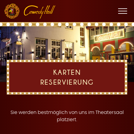
Zur
Zum
Zur
K
Hauptnavigation
Inhalt
Fußnavigation
Men
öffne
a
KARTEN
RESERVIERUNG
r
Sie werden bestmöglich von uns im Theatersaal
platziert.