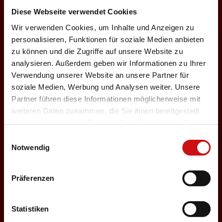
24.01.2027
Diese Webseite verwendet Cookies
e
Wir verwenden Cookies, um Inhalte und Anzeigen zu
Sonntag, 18:00 Uhr
personalisieren, Funktionen für soziale Medien anbieten
Einlass: 16:30
zu können und die Zugriffe auf unsere Website zu
ABENDPROGRAMM
analysieren. Außerdem geben wir Informationen zu Ihrer
Nosferatu
Verwendung unserer Website an unsere Partner für
soziale Medien, Werbung und Analysen weiter. Unsere
Auswählen
r
Partner führen diese Informationen möglicherweise mit
weiteren Daten zusammen, die Sie ihnen bereitgestellt
haben oder die sie im Rahmen Ihrer Nutzung der Dienste
27.01.2027
gesammelt haben.
Einwilligungsauswahl
Mittwoch, 19:30 Uhr
Notwendig
Einlass: 18:00
u
ABENDPROGRAMM
Präferenzen
Nosferatu
Auswählen
Statistiken