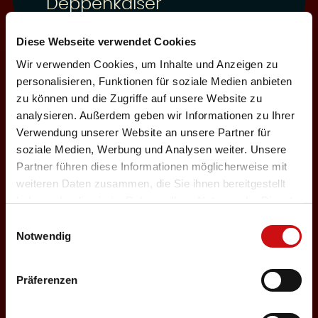
Deppenkaiser
Auswählen
Diese Webseite verwendet Cookies
Wir verwenden Cookies, um Inhalte und Anzeigen zu
personalisieren, Funktionen für soziale Medien anbieten
03.12.2026
zu können und die Zugriffe auf unsere Website zu
analysieren. Außerdem geben wir Informationen zu Ihrer
Donnerstag, 19:30 Uhr
Einlass: 18:00
Verwendung unserer Website an unsere Partner für
soziale Medien, Werbung und Analysen weiter. Unsere
ABENDPROGRAMM
Partner führen diese Informationen möglicherweise mit
Deppenkaiser
weiteren Daten zusammen, die Sie ihnen bereitgestellt
haben oder die sie im Rahmen Ihrer Nutzung der Dienste
Auswählen
gesammelt haben.
Einwilligungsauswahl
Notwendig
05.12.2026
Präferenzen
Samstag, 18:00 Uhr
Einlass: 16:30