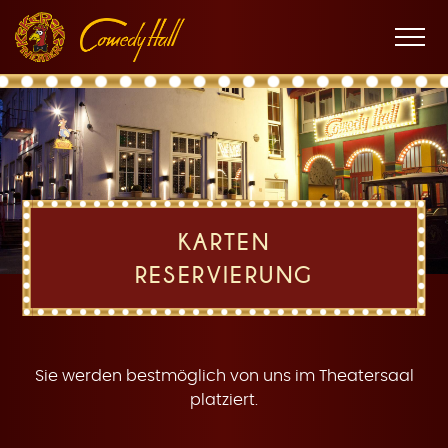
Zur
Zum
Zur
K
Hauptnavigation
Inhalt
Fußnavigation
Men
öffne
a
KARTEN
RESERVIERUNG
r
Sie werden bestmöglich von uns im Theatersaal
platziert.