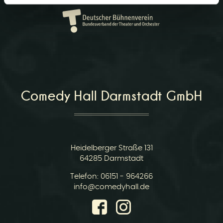
r
Comedy Hall Darmstadt GmbH
v
Heidelberger Straße 131
64285 Darmstadt
Telefon:
06151 - 964266
i
E-
info@comedyhall.de
Mail: