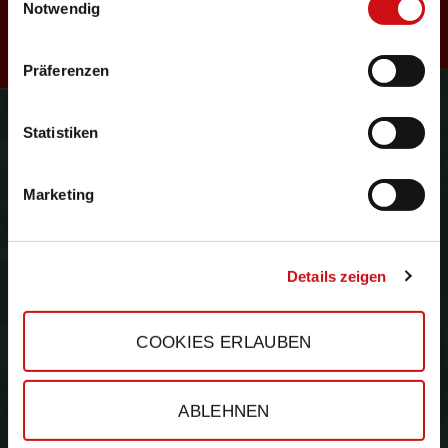
R
Notwendig
Präferenzen
e
Gefördert durch:
Statistiken
Marketing
s
Details zeigen
COOKIES ERLAUBEN
e
ABLEHNEN