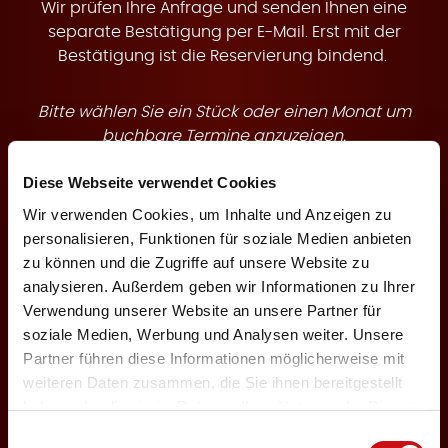
t
Wir prüfen Ihre Anfrage und senden Ihnen eine
separate Bestätigung per E-Mail. Erst mit der
Bestätigung ist die Reservierung bindend.
Bitte wählen Sie ein Stück oder einen Monat um
e
buchbare Termine anzuzeigen.
Diese Webseite verwendet Cookies
Theaterstück
Wir verwenden Cookies, um Inhalte und Anzeigen zu
personalisieren, Funktionen für soziale Medien anbieten
zu können und die Zugriffe auf unsere Website zu
n
analysieren. Außerdem geben wir Informationen zu Ihrer
Veranstaltungsmonat
Verwendung unserer Website an unsere Partner für
soziale Medien, Werbung und Analysen weiter. Unsere
Partner führen diese Informationen möglicherweise mit
weiteren Daten zusammen, die Sie ihnen bereitgestellt
haben oder die sie im Rahmen Ihrer Nutzung der Dienste
←
1
3
gesammelt haben.
Einwilligungsauswahl