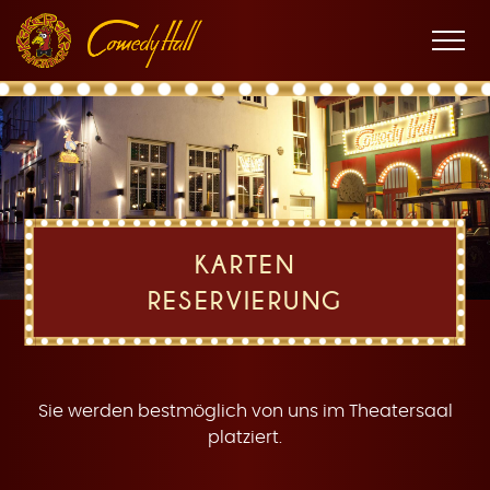
Zur
Zum
Zur
K
Hauptnavigation
Inhalt
Fußnavigation
Men
öffne
a
KARTEN
RESERVIERUNG
r
Sie werden bestmöglich von uns im Theatersaal
platziert.