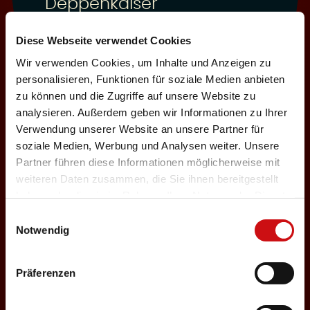
Deppenkaiser
Auswählen
Diese Webseite verwendet Cookies
Wir verwenden Cookies, um Inhalte und Anzeigen zu
personalisieren, Funktionen für soziale Medien anbieten
03.12.2026
zu können und die Zugriffe auf unsere Website zu
analysieren. Außerdem geben wir Informationen zu Ihrer
Donnerstag, 19:30 Uhr
Einlass: 18:00
Verwendung unserer Website an unsere Partner für
soziale Medien, Werbung und Analysen weiter. Unsere
ABENDPROGRAMM
Partner führen diese Informationen möglicherweise mit
Deppenkaiser
weiteren Daten zusammen, die Sie ihnen bereitgestellt
haben oder die sie im Rahmen Ihrer Nutzung der Dienste
Auswählen
gesammelt haben.
Einwilligungsauswahl
Notwendig
05.12.2026
Präferenzen
Samstag, 18:00 Uhr
Einlass: 16:30