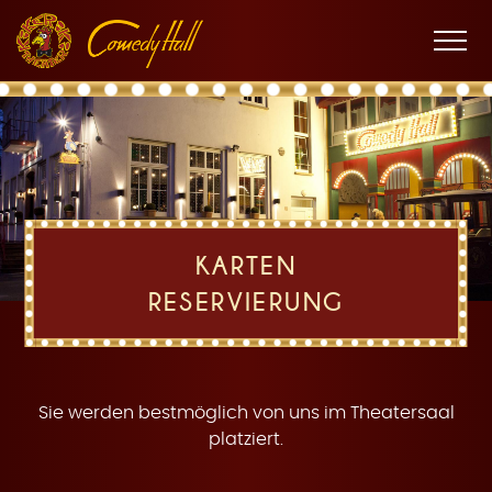
Zur
Zum
Zur
K
Hauptnavigation
Inhalt
Fußnavigation
Men
öffne
a
KARTEN
RESERVIERUNG
r
Sie werden bestmöglich von uns im Theatersaal
platziert.