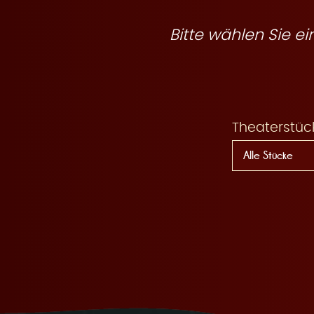
R
Bitte wählen Sie 
e
Theaterstüc
s
e