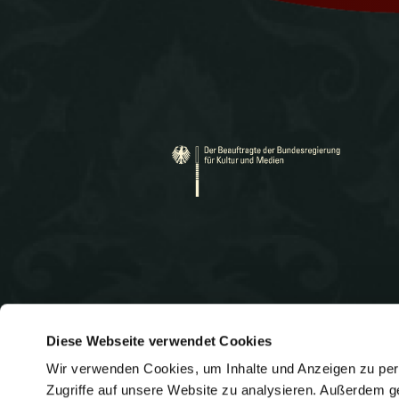
r
v
i
Diese Webseite verwendet Cookies
Wir verwenden Cookies, um Inhalte und Anzeigen zu pers
Heidelberger Straße 131
Telef
Zugriffe auf unsere Website zu analysieren. Außerdem g
E-