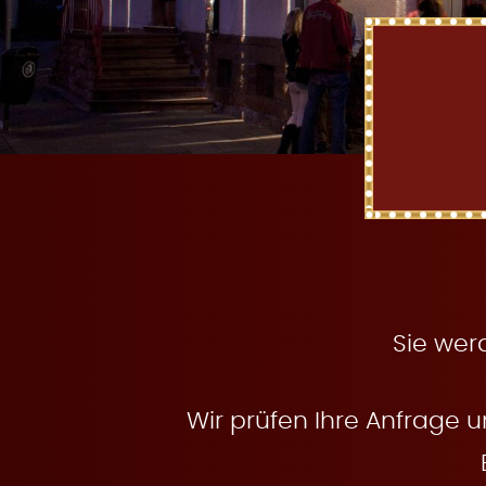
t
e
n
Sie wer
Wir prüfen Ihre Anfrage u