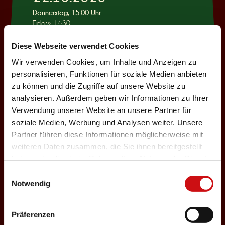
Donnerstag, 15:00 Uhr
Einlass: 14:30
KINDERPROGRAMM
Diese Webseite verwendet Cookies
Wie war das mit
Wir verwenden Cookies, um Inhalte und Anzeigen zu
Pinocchio?
personalisieren, Funktionen für soziale Medien anbieten
zu können und die Zugriffe auf unsere Website zu
Auswählen
analysieren. Außerdem geben wir Informationen zu Ihrer
Verwendung unserer Website an unsere Partner für
soziale Medien, Werbung und Analysen weiter. Unsere
22.10.2026
Partner führen diese Informationen möglicherweise mit
weiteren Daten zusammen, die Sie ihnen bereitgestellt
Donnerstag, 19:30 Uhr
haben oder die sie im Rahmen Ihrer Nutzung der Dienste
Einlass: 18:00
gesammelt haben.
Einwilligungsauswahl
ABENDPROGRAMM
Notwendig
Ur-Rumbelstilzje
Auswählen
Präferenzen