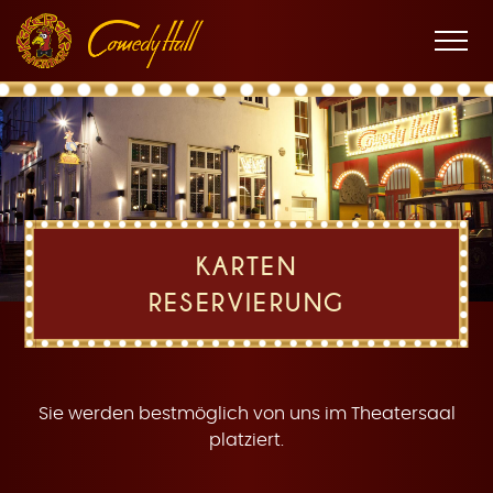
Zur
Zum
Zur
K
Hauptnavigation
Inhalt
Fußnavigation
Men
öffne
a
KARTEN
RESERVIERUNG
r
Sie werden bestmöglich von uns im Theatersaal
platziert.