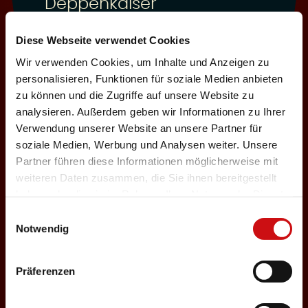
Deppenkaiser
Auswählen
Diese Webseite verwendet Cookies
Wir verwenden Cookies, um Inhalte und Anzeigen zu
personalisieren, Funktionen für soziale Medien anbieten
03.12.2026
zu können und die Zugriffe auf unsere Website zu
analysieren. Außerdem geben wir Informationen zu Ihrer
Donnerstag, 19:30 Uhr
Einlass: 18:00
Verwendung unserer Website an unsere Partner für
soziale Medien, Werbung und Analysen weiter. Unsere
ABENDPROGRAMM
Partner führen diese Informationen möglicherweise mit
Deppenkaiser
weiteren Daten zusammen, die Sie ihnen bereitgestellt
haben oder die sie im Rahmen Ihrer Nutzung der Dienste
Auswählen
gesammelt haben.
Einwilligungsauswahl
Notwendig
05.12.2026
Präferenzen
Samstag, 18:00 Uhr
Einlass: 16:30