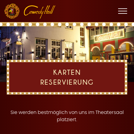
Zur
Zum
Zur
K
Hauptnavigation
Inhalt
Fußnavigation
Men
öffne
a
KARTEN
RESERVIERUNG
r
Sie werden bestmöglich von uns im Theatersaal
platziert.