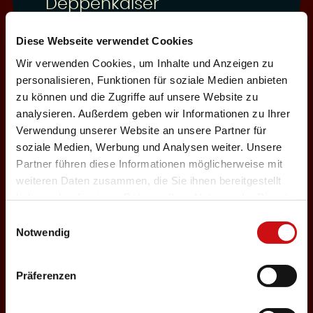
Deppenkaiser
Auswählen
Diese Webseite verwendet Cookies
Wir verwenden Cookies, um Inhalte und Anzeigen zu
personalisieren, Funktionen für soziale Medien anbieten
03.12.2026
zu können und die Zugriffe auf unsere Website zu
analysieren. Außerdem geben wir Informationen zu Ihrer
Donnerstag, 19:30 Uhr
Einlass: 18:00
Verwendung unserer Website an unsere Partner für
soziale Medien, Werbung und Analysen weiter. Unsere
ABENDPROGRAMM
Partner führen diese Informationen möglicherweise mit
Deppenkaiser
weiteren Daten zusammen, die Sie ihnen bereitgestellt
haben oder die sie im Rahmen Ihrer Nutzung der Dienste
Auswählen
gesammelt haben.
Einwilligungsauswahl
Notwendig
05.12.2026
Präferenzen
Samstag, 18:00 Uhr
Einlass: 16:30