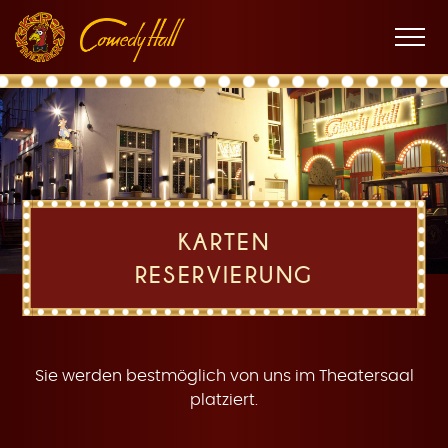
Zur
Zum
Zur
K
Hauptnavigation
Inhalt
Fußnavigation
Men
öffne
a
KARTEN
RESERVIERUNG
r
Sie werden bestmöglich von uns im Theatersaal
platziert.