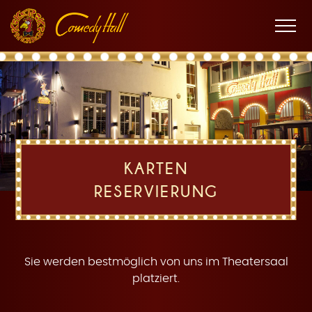
Zur
Zum
Zur
K
Hauptnavigation
Inhalt
Fußnavigation
Men
öffne
a
KARTEN
RESERVIERUNG
r
Sie werden bestmöglich von uns im Theatersaal
platziert.