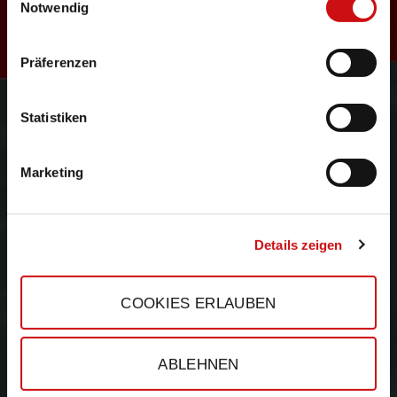
R
Notwendig
Präferenzen
e
Gefördert durch:
Statistiken
Marketing
s
Details zeigen
COOKIES ERLAUBEN
e
ABLEHNEN