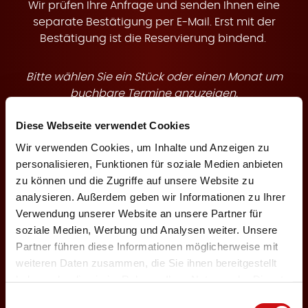
t
Wir prüfen Ihre Anfrage und senden Ihnen eine
separate Bestätigung per E-Mail. Erst mit der
Bestätigung ist die Reservierung bindend.
Bitte wählen Sie ein Stück oder einen Monat um
e
buchbare Termine anzuzeigen.
Diese Webseite verwendet Cookies
Theaterstück
Wir verwenden Cookies, um Inhalte und Anzeigen zu
personalisieren, Funktionen für soziale Medien anbieten
zu können und die Zugriffe auf unsere Website zu
n
analysieren. Außerdem geben wir Informationen zu Ihrer
Veranstaltungsmonat
Verwendung unserer Website an unsere Partner für
soziale Medien, Werbung und Analysen weiter. Unsere
Partner führen diese Informationen möglicherweise mit
weiteren Daten zusammen, die Sie ihnen bereitgestellt
haben oder die sie im Rahmen Ihrer Nutzung der Dienste
←
1
3
gesammelt haben.
Einwilligungsauswahl