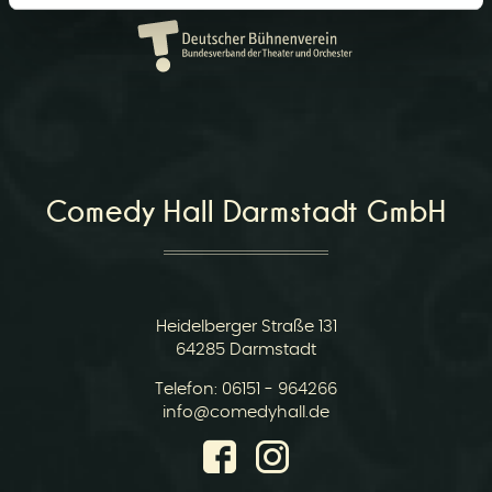
r
Comedy Hall Darmstadt GmbH
v
Heidelberger Straße 131
64285 Darmstadt
Telefon:
06151 - 964266
i
E-
info@comedyhall.de
Mail: