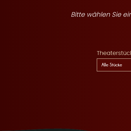
R
Bitte wählen Sie 
e
Theaterstüc
s
e