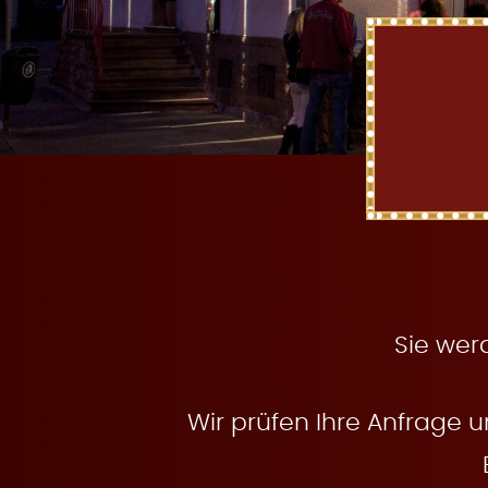
t
e
n
Sie wer
Wir prüfen Ihre Anfrage u