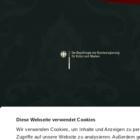
r
v
i
Diese Webseite verwendet Cookies
Wir verwenden Cookies, um Inhalte und Anzeigen zu pers
Heidelberger Straße 131
Telef
Zugriffe auf unsere Website zu analysieren. Außerdem g
E-