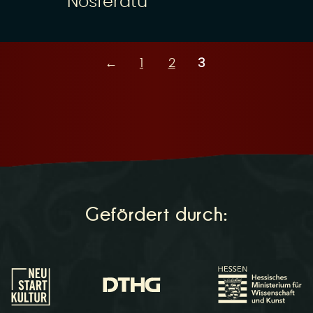
Nosferatu
←
1
2
3
Gefördert durch: