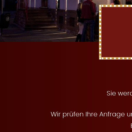
t
e
n
Sie wer
Wir prüfen Ihre Anfrage u