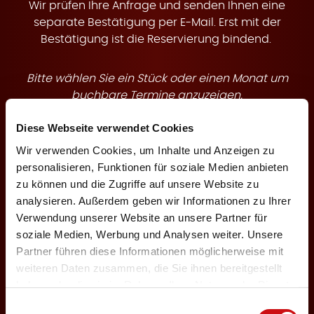
t
Wir prüfen Ihre Anfrage und senden Ihnen eine
separate Bestätigung per E-Mail. Erst mit der
Bestätigung ist die Reservierung bindend.
Bitte wählen Sie ein Stück oder einen Monat um
e
buchbare Termine anzuzeigen.
Diese Webseite verwendet Cookies
Theaterstück
Wir verwenden Cookies, um Inhalte und Anzeigen zu
personalisieren, Funktionen für soziale Medien anbieten
zu können und die Zugriffe auf unsere Website zu
n
analysieren. Außerdem geben wir Informationen zu Ihrer
Veranstaltungsmonat
Verwendung unserer Website an unsere Partner für
soziale Medien, Werbung und Analysen weiter. Unsere
Partner führen diese Informationen möglicherweise mit
weiteren Daten zusammen, die Sie ihnen bereitgestellt
haben oder die sie im Rahmen Ihrer Nutzung der Dienste
←
1
3
gesammelt haben.
Einwilligungsauswahl