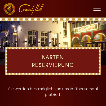
Zur
Zum
Zur
K
Hauptnavigation
Inhalt
Fußnavigation
Men
öffne
a
KARTEN
RESERVIERUNG
r
Sie werden bestmöglich von uns im Theatersaal
platziert.