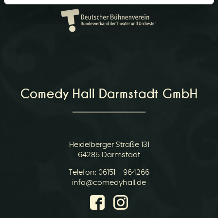
r
Comedy Hall Darmstadt GmbH
v
Heidelberger Straße 131
64285 Darmstadt
Telefon:
06151 - 964266
i
E-
info@comedyhall.de
Mail: