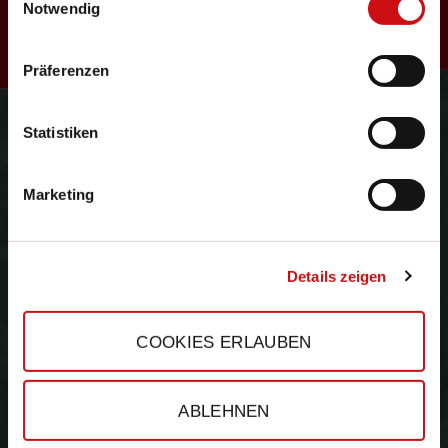
R
Notwendig
Präferenzen
e
Gefördert durch:
Statistiken
Marketing
s
Details zeigen
COOKIES ERLAUBEN
e
ABLEHNEN