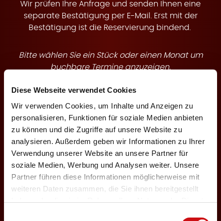
t
Wir prüfen Ihre Anfrage und senden Ihnen eine
separate Bestätigung per E-Mail. Erst mit der
Bestätigung ist die Reservierung bindend.
Bitte wählen Sie ein Stück oder einen Monat um
e
buchbare Termine anzuzeigen.
Diese Webseite verwendet Cookies
Theaterstück
Wir verwenden Cookies, um Inhalte und Anzeigen zu
personalisieren, Funktionen für soziale Medien anbieten
zu können und die Zugriffe auf unsere Website zu
n
analysieren. Außerdem geben wir Informationen zu Ihrer
Veranstaltungsmonat
Verwendung unserer Website an unsere Partner für
soziale Medien, Werbung und Analysen weiter. Unsere
Partner führen diese Informationen möglicherweise mit
weiteren Daten zusammen, die Sie ihnen bereitgestellt
haben oder die sie im Rahmen Ihrer Nutzung der Dienste
←
1
3
gesammelt haben.
Einwilligungsauswahl