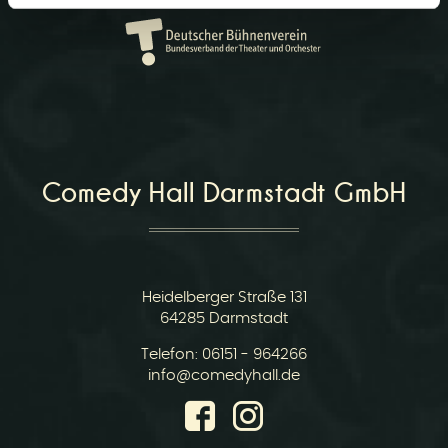
r
Comedy Hall Darmstadt GmbH
v
Heidelberger Straße 131
64285 Darmstadt
Telefon:
06151 - 964266
i
E-
info@comedyhall.de
Mail: