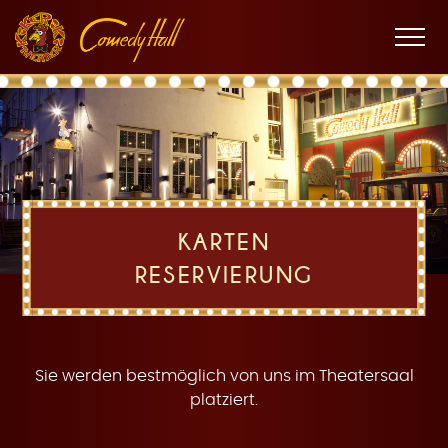
Zur
Zum
Zur
K
Hauptnavigation
Inhalt
Fußnavigation
Men
öffne
a
KARTEN
RESERVIERUNG
r
Sie werden bestmöglich von uns im Theatersaal
platziert.