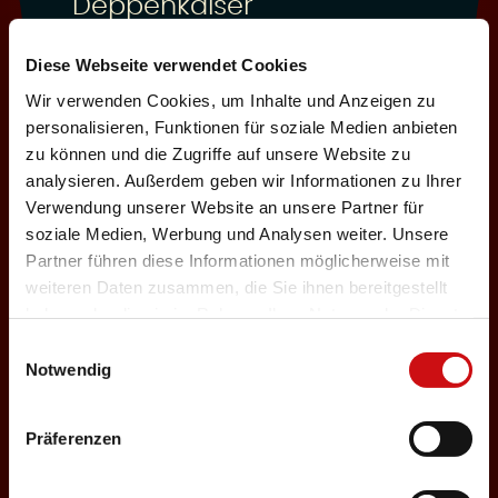
Deppenkaiser
Auswählen
Diese Webseite verwendet Cookies
Wir verwenden Cookies, um Inhalte und Anzeigen zu
personalisieren, Funktionen für soziale Medien anbieten
06.12.2026
zu können und die Zugriffe auf unsere Website zu
analysieren. Außerdem geben wir Informationen zu Ihrer
Sonntag, 18:00 Uhr
Einlass: 16:30
Verwendung unserer Website an unsere Partner für
soziale Medien, Werbung und Analysen weiter. Unsere
ABENDPROGRAMM
Partner führen diese Informationen möglicherweise mit
Deppenkaiser
weiteren Daten zusammen, die Sie ihnen bereitgestellt
haben oder die sie im Rahmen Ihrer Nutzung der Dienste
Auswählen
gesammelt haben.
Einwilligungsauswahl
Notwendig
22.12.2026
Präferenzen
Dienstag, 19:30 Uhr
Einlass: 18:00