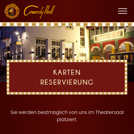
Zur
Zum
Zur
K
Hauptnavigation
Inhalt
Fußnavigation
Men
öffne
a
KARTEN
RESERVIERUNG
r
Sie werden bestmöglich von uns im Theatersaal
platziert.