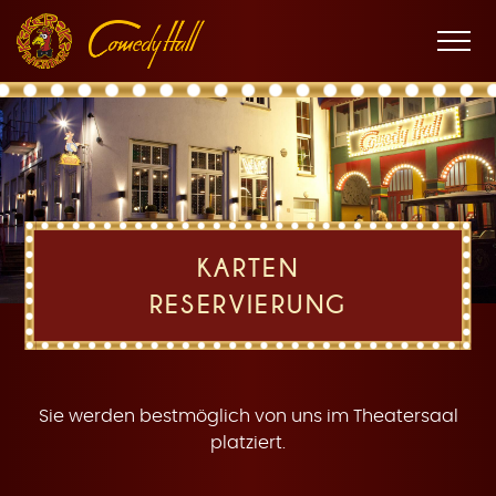
Zur
Zum
Zur
K
Hauptnavigation
Inhalt
Fußnavigation
Men
öffne
a
KARTEN
RESERVIERUNG
r
Sie werden bestmöglich von uns im Theatersaal
platziert.