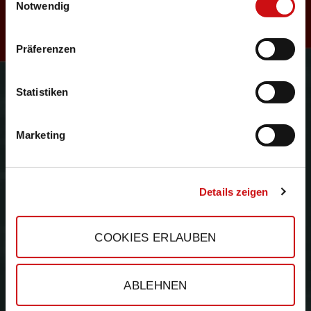
R
Notwendig
Präferenzen
e
Gefördert durch:
Statistiken
Marketing
s
Details zeigen
COOKIES ERLAUBEN
e
ABLEHNEN