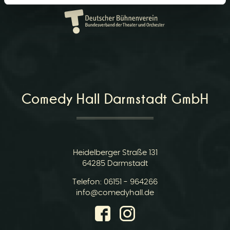
r
Comedy Hall Darmstadt GmbH
v
Heidelberger Straße 131
64285 Darmstadt
Telefon:
06151 - 964266
i
E-
info@comedyhall.de
Mail: