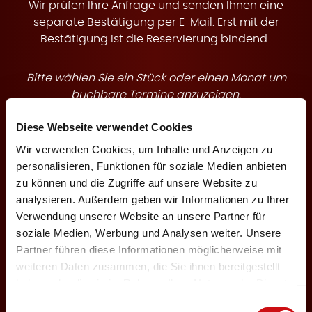
t
Wir prüfen Ihre Anfrage und senden Ihnen eine
separate Bestätigung per E-Mail. Erst mit der
Bestätigung ist die Reservierung bindend.
Bitte wählen Sie ein Stück oder einen Monat um
e
buchbare Termine anzuzeigen.
Diese Webseite verwendet Cookies
Theaterstück
Wir verwenden Cookies, um Inhalte und Anzeigen zu
personalisieren, Funktionen für soziale Medien anbieten
zu können und die Zugriffe auf unsere Website zu
n
analysieren. Außerdem geben wir Informationen zu Ihrer
Veranstaltungsmonat
Verwendung unserer Website an unsere Partner für
soziale Medien, Werbung und Analysen weiter. Unsere
Partner führen diese Informationen möglicherweise mit
weiteren Daten zusammen, die Sie ihnen bereitgestellt
haben oder die sie im Rahmen Ihrer Nutzung der Dienste
←
1
3
gesammelt haben.
Einwilligungsauswahl