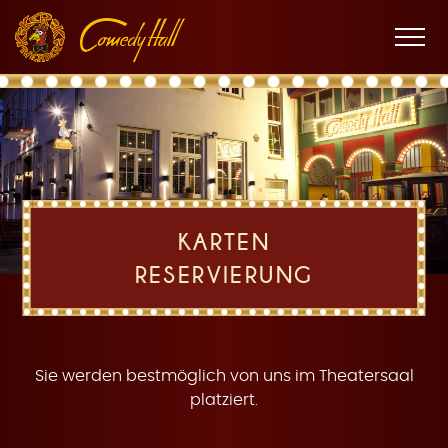
Zur
Zum
Zur
K
Hauptnavigation
Inhalt
Fußnavigation
Men
öffne
a
KARTEN
RESERVIERUNG
r
Sie werden bestmöglich von uns im Theatersaal
platziert.