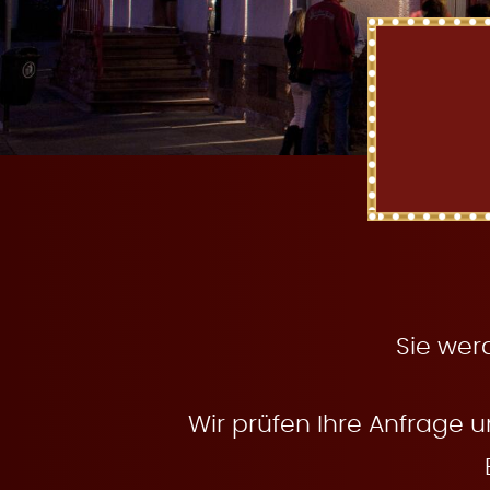
t
e
n
Sie wer
Wir prüfen Ihre Anfrage u