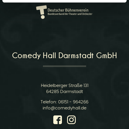
r
Comedy Hall Darmstadt GmbH
v
Heidelberger Straße 131
64285 Darmstadt
Telefon:
06151 - 964266
i
E-
info@comedyhall.de
Mail: