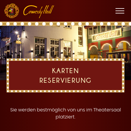
Zur
Zum
Zur
K
Hauptnavigation
Inhalt
Fußnavigation
Men
öffne
a
KARTEN
RESERVIERUNG
r
Sie werden bestmöglich von uns im Theatersaal
platziert.