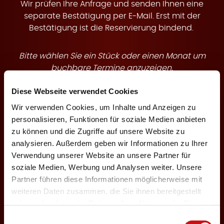
t
Wir prüfen Ihre Anfrage und senden Ihnen eine
separate Bestätigung per E-Mail. Erst mit der
Bestätigung ist die Reservierung bindend.
Bitte wählen Sie ein Stück oder einen Monat um
e
buchbare Termine anzuzeigen.
Diese Webseite verwendet Cookies
Theaterstück
Wir verwenden Cookies, um Inhalte und Anzeigen zu
personalisieren, Funktionen für soziale Medien anbieten
zu können und die Zugriffe auf unsere Website zu
n
analysieren. Außerdem geben wir Informationen zu Ihrer
Veranstaltungsmonat
Verwendung unserer Website an unsere Partner für
soziale Medien, Werbung und Analysen weiter. Unsere
Partner führen diese Informationen möglicherweise mit
weiteren Daten zusammen, die Sie ihnen bereitgestellt
haben oder die sie im Rahmen Ihrer Nutzung der Dienste
←
1
3
gesammelt haben.
Einwilligungsauswahl