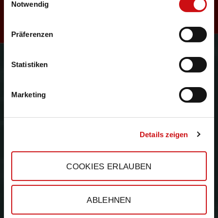
R
Notwendig
Präferenzen
e
Gefördert durch:
Statistiken
Marketing
s
Details zeigen
COOKIES ERLAUBEN
e
ABLEHNEN